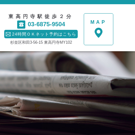
東高円寺駅徒歩２分
MAP
03-6875-9504


24時間ＯＫネット予約はこちら

杉並区和田3-56-15 東高円寺MY102