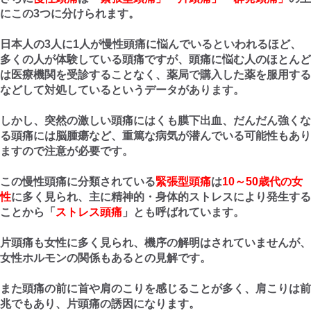
にこの3つに分けられます。
日本人の3人に1人が慢性頭痛に悩んでいるといわれるほど、
多くの人が体験している頭痛ですが、頭痛に悩む人のほとんど
は医療機関を受診することなく、薬局で購入した薬を服用する
などして対処しているというデータがあります。
しかし、突然の激しい頭痛にはくも膜下出血、だんだん強くな
る頭痛には脳腫瘍など、重篤な病気が潜んでいる可能性もあり
ますので注意が必要です。
この慢性頭痛に分類されている
緊張型頭痛
は
10～50歳代の女
性
に多く見られ、主に精神的・身体的ストレスにより発生する
ことから「
ストレス頭痛
」とも呼ばれています。
片頭痛も女性に多く見られ、機序の解明はされていませんが、
女性ホルモンの関係もあるとの見解です。
また頭痛の前に首や肩のこりを感じることが多く、肩こりは前
兆でもあり、片頭痛の誘因になります。