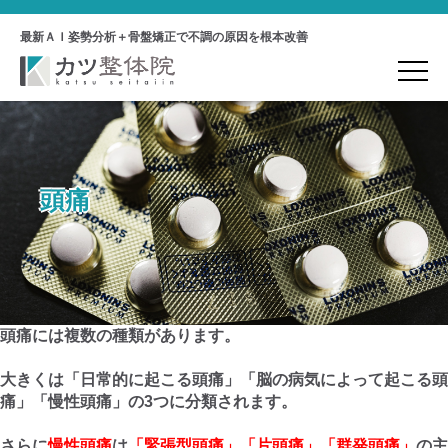
最新ＡＩ姿勢分析＋骨盤矯正で不調の原因を根本改善
頭痛
頭痛には複数の種類があります。
大きくは「日常的に起こる頭痛」「脳の病気によって起こる頭
痛」「慢性頭痛」の3つに分類されます。
さらに
慢性頭痛
は
「緊張型頭痛」「片頭痛」「群発頭痛」
の主