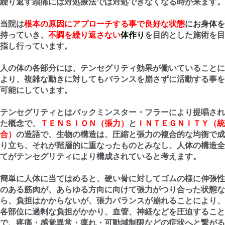
繰り返す頭痛には対処療法では対処できなくなる時が来ます。
当院は
根本の原因にアプローチする事で良好な状態
にお身体
を
持っていき、
不調を繰り返さない
体作り
を目的とした施術を目
指し行っています。
人の体の各部分には、テンセグリティ効果が働いていることに
より、複雑な動きに対してもバランスを崩さずに活動する事を
可能にしています。
テンセグリティとはバックミンスター・フラーにより提唱され
た概念で、
ＴＥＮＳＩＯＮ（張力）
と
ＩＮＴＥＧＮＩＴＹ（統
合）
の造語で、生物の構造は、圧縮と張力の複合的な均衡で成
り立ち、それが階層的に重なったものとみなし、人体の構造全
てがテンセグリティにより構成されていると考えます。
簡単に人体に当てはめると、硬い骨に対してゴムの様に伸張性
のある筋肉が、あらゆる方向に向けて張力がつり合った状態な
ら、負担はかからないが、張力バランスが崩れることにより、
各部位に過剰な負担がかかり、血管、神経などを圧迫すること
で、疼痛・感覚異常・痺れ・可動域制限などの症状へと繋がる